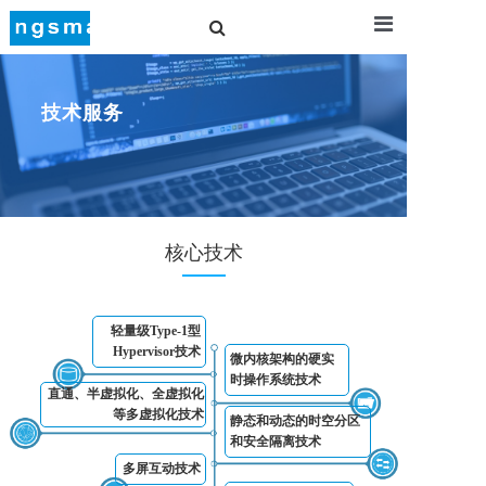
Raite OS
技术服务
Solution
核心技术
Service
About U
轻量级Type-1型
Hypervisor技术
微内核架构的硬实
时操作系统技术
直通、半虚拟化、全虚拟化
等多虚拟化技术
静态和动态的时空分区
和安全隔离技术
多屏互动技术