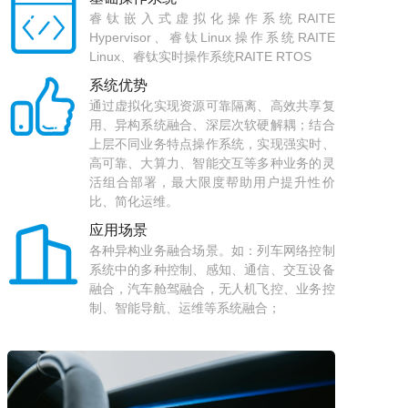

IS026262 ASIL-D/ IEC 61508 SIL-3/
睿钛嵌入式虚拟化操作系统RAITE 
EN50128 SIL-4。
Hypervisor、睿钛Linux操作系统RAITE 
Linux、睿钛实时操作系统RAITE RTOS

系统优势
通过虚拟化实现资源可靠隔离、高效共享复
用、异构系统融合、深层次软硬解耦；结合
上层不同业务特点操作系统，实现强实时、
高可靠、大算力、智能交互等多种业务的灵
活组合部署，最大限度帮助用户提升性价
比、简化运维。

应用场景
各种异构业务融合场景。如：列车网络控制
系统中的多种控制、感知、通信、交互设备
融合，汽车舱驾融合，无人机飞控、业务控
制、智能导航、运维等系统融合；